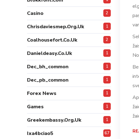
Blokkfont.com
elg
Casino
2
pa
var
Chrisdaviesmep.org.uk
1
Sek
Coalhousefort.co.uk
2
žai
Danieldeasy.co.uk
1
Nor
Dec_bh_common
1
Be 
int
Dec_pb_common
1
sve
Forex News
1
Ap
Games
žai
1
žai
Greekembassy.org.uk
1
RE
Ixa4bciao5
67