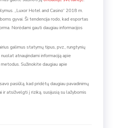
iūlymus. „Luxor Hotel and Casino“ 2018 m.
yboms gyvai. Ši tendencija rodo, kad esportas
ų forma. Norėdami gauti daugiau informacijos
irius galimus statymų tipus, pvz., rungtynių
 nuolat atnaujindami informaciją apie
bų metodus. Sužinokite daugiau apie
ns savo pasiūlą, kad pridėtų daugiau pavadinimų
i ir atsižvelgti į riziką, susijusią su lažybomis