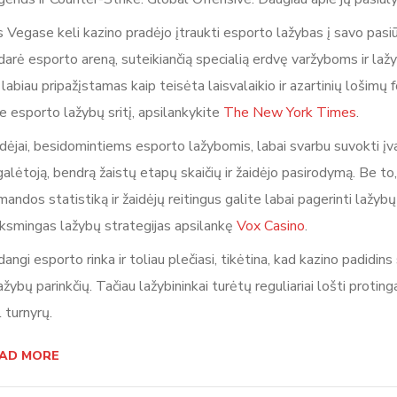
s Vegase keli kazino pradėjo įtraukti esporto lažybas į savo pas
darė esporto areną, suteikiančią specialią erdvę varžyboms ir laž
 labiau pripažįstamas kaip teisėta laisvalaikio ir azartinių lošim
e esporto lažybų sritį, apsilankykite
The New York Times
.
dėjai, besidomintiems esporto lažybomis, labai svarbu suvokti įva
alėtoją, bendrą žaistų etapų skaičių ir žaidėjo pasirodymą. Be to,
andos statistiką ir žaidėjų reitingus galite labai pagerinti lažy
iksmingas lažybų strategijas apsilankę
Vox Casino
.
angi esporto rinka ir toliau plečiasi, tikėtina, kad kazino padidi
lažybų parinkčių. Tačiau lažybininkai turėtų reguliariai lošti protinga
 turnyrų.
AD MORE