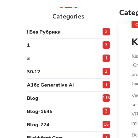
Categ
Categories
C
! Без Рубрики
3
K
1
3
Kaz
3
1
„G
30.12
2
pro
žai
A16z Generative Ai
1
Vie
Blog
115
sus
Blog-1645
2
VR 
imi
Blog-774
16
Be 
1