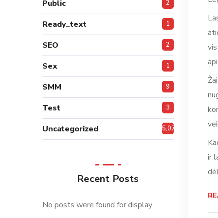
Public
2
La
Ready_text
1
ati
SEO
2
vis
api
Sex
1
Žai
SMM
9
nug
Test
3
kom
ve
Uncategorized
5,072
Kad
ir 
dėl
Recent Posts
RE
No posts were found for display