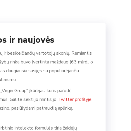
os ir naujovės
ų ir besikeičiančių vartotojų skonių. Remiantis
ažybų rinka buvo įvertinta maždaug
(63 mlrd., o
as daugiausia susijęs su populiarėjančiu
uliarumu.
Virgin Group“ įkūrėjas, kuris parodė
us. Galite sekti jo mintis jo
Twitter profilyje
.
zino, pasiūlydami patrauklią aplinką,
rbtinio intelekto formulės tiria žaidėjų