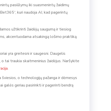
menintų pasiūlymų iki suasmenintų žaidimų
Bet365“, kuri naudoja AI, kad pagerintų
kdamos užtikrinti žaidėjų saugumą ir tiesiog
iams, akcentuodama atsakingą lošimo praktiką.
riai yra greitesni ir saugesni. Daugelis
, o tai traukia skaitmeninius žaidėjus. Naršykite
acija
.
 šviesios, o technologijų pažanga ir dėmesys
i galės geriau pasirinkti ir pagerinti bendrą