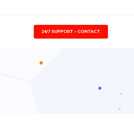
24/7 SUPPORT – CONTACT